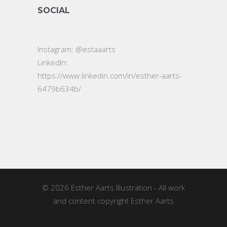
SOCIAL
Instagram:
@estaaarts
LinkedIn:
https://www.linkedin.com/in/esther-aarts-
6479b634b/
© 2026
Esther Aarts Illustration
- All work
and content copyright Esther Aarts