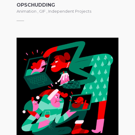
OPSCHUDDING
Animation
,
GIF
,
Independent Projects