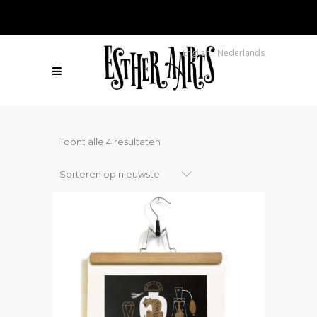
English
Nederlands
Gesorteerd
Toont alle 4 resultaten
op
Sorteren op nieuwste
nieuwste