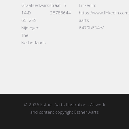
Graafsedwarsstraat
T: +31 6
LinkedIn:
14-D
28788644
https://www.linkedin.com
6512ES
aarts-
Nijmegen
6479b634b/
The
Netherlands
© 2026
Esther Aarts Illustration
- All work
and content copyright Esther Aarts