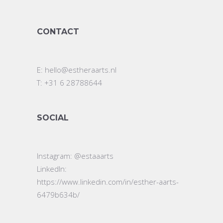
CONTACT
E:
hello@estheraarts.nl
T: +31 6 28788644
SOCIAL
Instagram:
@estaaarts
LinkedIn:
https://www.linkedin.com/in/esther-aarts-
6479b634b/