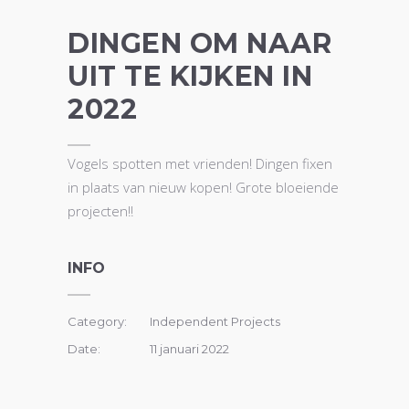
DINGEN OM NAAR
UIT TE KIJKEN IN
2022
Vogels spotten met vrienden! Dingen fixen
in plaats van nieuw kopen! Grote bloeiende
projecten!!
INFO
Category:
Independent Projects
Date:
11 januari 2022