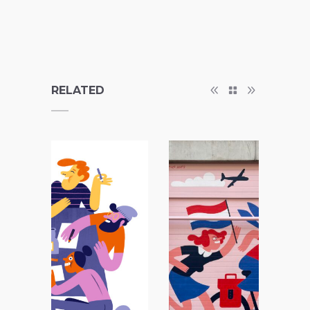
RELATED
Mural – 3 Nijmeegse
egen
verzetsvrouwen
Editorial Illustration
/
Independent Projects
/
Product Design